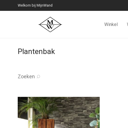
Welkom bij MijnWand
Winkel
Plantenbak
Zoeken