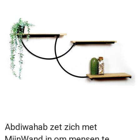
Abdiwahab zet zich met
MijnWand in om mensen te