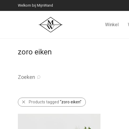
Welkom bij MijnWand
Winkel
zoro eiken
Zoeken
Products tagged
“zoro eiken”