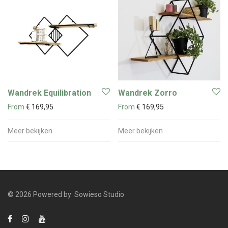
Wandrek Equilibration
Wandrek Zorro
From
€
169,95
From
€
169,95
Meer bekijken
Meer bekijken
© 2026 Powered by:
Sowieso Studio